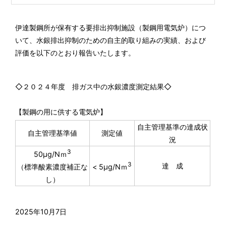
伊達製鋼所が保有する要排出抑制施設（製鋼用電気炉）につ
いて、水銀排出抑制のための自主的取り組みの実績、および
評価を以下のとおり報告いたします。
◇２０２４年度 排ガス中の水銀濃度測定結果◇
【製鋼の用に供する電気炉】
自主管理基準の達成状
自主管理基準値
測定値
況
3
50μg/Nｍ
3
達 成
（標準酸素濃度補正な
< 5μg/Nｍ
し）
2025年10月7日